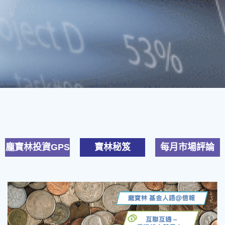
龐寶林投資GPS
寶林秘笈
每月市場評論