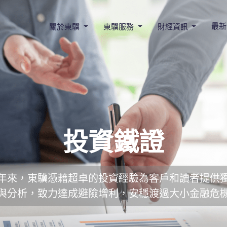
最新
關於東驥
東驥服務
財經資訊
投資鐵證
年來，東驥憑藉超卓的投資經驗為客戶和讀者提供
與分析，致力達成避險增利，安穩渡過大小金融危