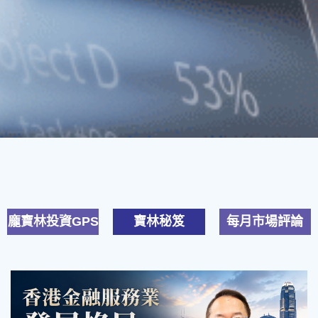
龐寶林投資GPS
寶林秘笈
每月市場評論