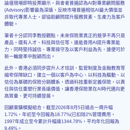
論壇現場即時投票顯示，與會者普遍認為AI對專業顧問服務
(Advisory)影響最為深遠，反映市場普遍相信AI最大價值並
非取代專業人士，卻協助顧問提升服務質素、生產力及客戶
體驗。
筆者十分認同李教授觀點，未來保險業真正的競爭不再只是
產品，還有人才、科技與信任等，誰能善用AI提升專業能
力，同時堅持誠信、專業操守及以客戶利益為先，誰便可於
新一輪變革中脫穎而出。
此外，香港必須同步提升人才培訓、監管制度及金融教育等
縮窄保障缺口，建立一個以客戶為中心、以科技為驅動、以
信任為基礎的保險分銷體系，透過科技重新定義保險，以責
任與信任重塑行業長遠價值，讓香港保險業在AI時代邁向更
高質量、更可持續發展。
回顧東驥模擬組合，截至2026年8月5日過去一周升幅
1.72%，年初至今回報為18.77%(已扣除2%管理費用，
1997年成立至今累計升幅達1344.78%，平均年化回報為
9.49%。