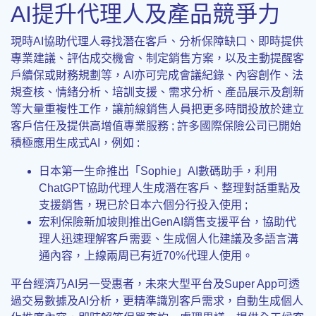
AI提升代理人及產品競爭力
現時AI協助代理人尋找潛在客戶、分析保障缺口、即時提供
專業建議、評估成交機會、制定銷售方案，以及主動提醒客
戶續保或財務規劃等，AI亦可完成會議紀錄、內容創作、法
規查核、情緒分析、培訓支援、需求分析、產品展示及創新
等大量重複性工作，讓前線銷售人員把更多時間投放於建立
客戶信任及提供高增值專業服務 ; 許多國際保險公司已開始
積極應用生成式AI，例如 :
日本第一生命推出「Sophie」AI數碼助手，利用
ChatGPT協助代理人生成潛在客戶、整理對話重點及
支援銷售，現已於日本六個分行投入使用 ;
宏利保險新加坡則推出GenAI銷售支援平台，協助代
理人迅速理解客戶需要、生成個人化建議及多語言溝
通內容，上線兩周已有近70%代理人使用。
平台經濟乃AI另一受惠者，未來大型平台及Super App可透
過交易數據及AI分析，更精準識別客戶需求，自動生成個人