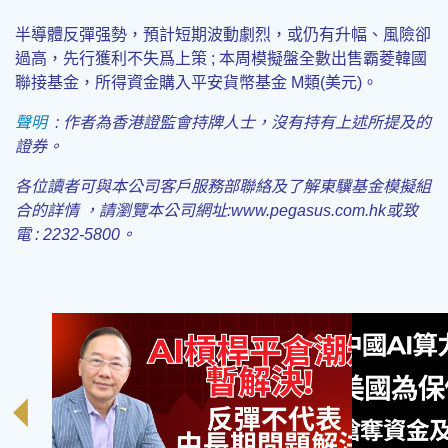
半導體反彈强勢，預計短期波動劇烈，或仍有升幅、風險卻
過高，先行獲利不失爲上策 ; 本周模擬盤全數出售霸菱韓國
聯接基金，所得資金購入平安貨幣基金 M類(美元)。
聲明
:
作者為香港證監會持牌人士，沒有持有上述所提及的
證券
。
各位讀者可與本公司客戶服務部聯絡及了解東驥基金模擬組
合的詳情 ，請瀏覽本公司
網址:www.pegasus.com.hk或致
電 : 2232-5800。