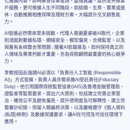
化推廣內容，即時解答保單查詢、處理異議、提供全天候客
戶服務，更可根據人生不同階段，如結婚、生育、置業或退
休，自動推薦相應保障及理財方案，大幅提升交叉銷售能
力。
AI發展必然帶來眾多挑戰，代理人普遍憂慮被AI取代，企業
則須面對數據私隱、網絡安全、模型偏見、合規監管，以及
與舊有系統整合等問題 ; 隨著AI愈趨普及，如何保持真正的
人情味及專業判斷才重要，亦為保險顧問最重要的核心競爭
力。
李教授因此強調AI必須以「負責任人工智能 (Responsible
AI)」方式發展，負責人員亦需承擔AI受託責任(Fiduciary
Duty)，他引用國際保險監管協會(IAIS)及香港金融管理局、
證監會等監管要求，提出六大原則，包括建立完善企業管
治、確保公平及避免偏見、提升透明度及可解釋性、建立完
整審計紀錄、保留人類最終決策，以及嚴格遵守《個人資料
(私隱)條例》及數據保護要求，讓AI在可控及可信任環境下
應用。