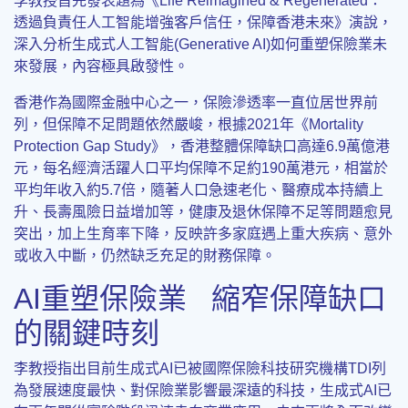
李教授首先發表題為《Life Reimagined & Regenerated：
透過負責任人工智能增強客戶信任，保障香港未來》演說，
深入分析生成式人工智能(Generative AI)如何重塑保險業未
來發展，內容極具啟發性。
香港作為國際金融中心之一，保險滲透率一直位居世界前
列，但保障不足問題依然嚴峻，根據2021年《Mortality
Protection Gap Study》，香港整體保障缺口高達6.9萬億港
元，每名經濟活躍人口平均保障不足約190萬港元，相當於
平均年收入約5.7倍，隨著人口急速老化、醫療成本持續上
升、長壽風險日益增加等，健康及退休保障不足等問題愈見
突出，加上生育率下降，反映許多家庭遇上重大疾病、意外
或收入中斷，仍然缺乏充足的財務保障。
AI重塑保險業 縮窄保障缺口
的關鍵時刻
李教授指出目前生成式AI已被國際保險科技研究機構TDI列
為發展速度最快、對保險業影響最深遠的科技，生成式AI已