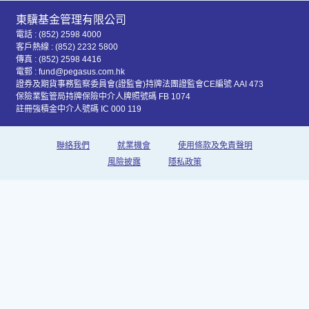
東驥基金管理有限公司
電話 : (852) 2598 4000
客戶熱線 : (852) 2232 5800
傳真 : (852) 2598 4416
電郵 : fund@pegasus.com.hk
證券及期貨事務監察委員會(證監會)持牌法團證監會CE編號 AAI 473
保險業監管局持牌保險中介人牌照號碼 FB 1074
註冊強積金中介人號碼 IC 000 119
聯絡我們
就業機會
使用條款及免責聲明
風險披露
隱私政策