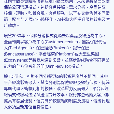
在兩年間從實驗階段迅速走向商業應用，未來更將全面改變
保險公司營運模式，包括客戶接觸、需求分析、產品建議、
核保、理賠、監管合規、客戶服務，以至交叉銷售等不同環
節，配合全天候24小時運作，AI必將大幅提升服務效率及客
戶體驗。
展望2030年，保險分銷模式從過去以產品及渠道為中心，
全面轉向以客戶為中心(Customer-centric)，無論保險代理
人(Tied Agents)、保險經紀(Brokers)、銀行保險
(Bancassurance)、平台經濟(Platforms)或大型生態圈
(Ecosystems)等將受AI深刻影響，並逐步形成融合不同專業
能力的全方位智能顧問(Omni-advisor)模式。
據TDI研究，AI對不同分銷渠道的影響程度並不相同，其中
平台經濟影響最大，其次分別為保險經紀及銀行保險，傳統
專屬代理人衝擊則相對較低，改革壓力反而最大 ; 平台及經
紀模式較容易透過AI迅速提升效率，銀行亦憑藉龐大客戶數
據具有發展優勢，但受制於較複雜的制度及流程，傳統代理
人必須重新定位自身價值。