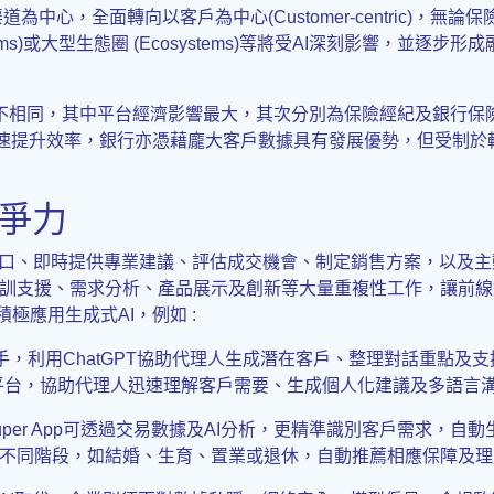
全面轉向以客戶為中心(Customer-centric)，無論保險代理人(
atforms)或大型生態圈 (Ecosystems)等將受AI深刻影響，並
度並不相同，其中平台經濟影響最大，其次分別為保險經紀及銀行
I迅速提升效率，銀行亦憑藉龐大客戶數據具有發展優勢，但受制
競爭力
缺口、即時提供專業建議、評估成交機會、制定銷售方案，以及主
訓支援、需求分析、產品展示及創新等大量重複性工作，讓前線
極應用生成式AI，例如 :
碼助手，利用ChatGPT協助代理人生成潛在客戶、整理對話重點及
援平台，協助代理人迅速理解客戶需要、生成個人化建議及多語言
uper App可透過交易數據及AI分析，更精準識別客戶需求，
不同階段，如結婚、生育、置業或退休，自動推薦相應保障及理