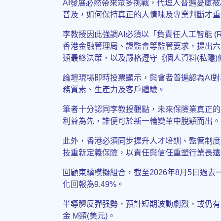
AI發展必然帶來眾多挑戰，代理人普遍憂慮被
普及，如何保持真正的人情味及專業判斷才重
李教授因此強調AI必須以「負責任人工智能 (Respo
香港金融管理局、證監會等監管要求，提出六
類最終決策，以及嚴格遵守《個人資料(私隱)
論壇現場即時投票顯示，與會者普遍認為AI對專
務質素、生產力及客戶體驗。
筆者十分認同李教授觀點，未來保險業真正的
利益為先，誰便可於新一輪變革中脫穎而出。
此外，香港必須同步提升人才培訓、監管制度
技重新定義保險，以責任與信任重塑行業長遠
回顧東驥模擬組合，截至2026年8月5日過去一周
化回報為9.49%。
半導體反彈强勢，預計短期波動劇烈，或仍有
金 M類(美元)。