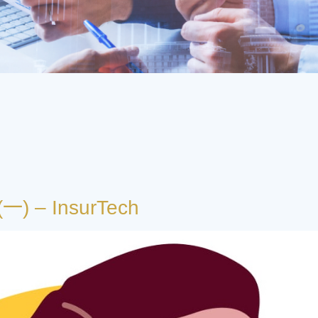
– InsurTech