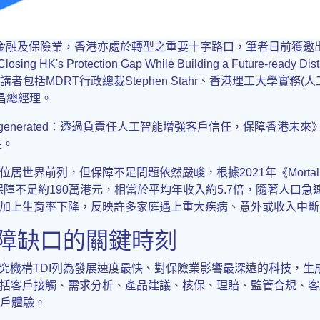
金融及保險業，香港亦處於轉型之重要十字路口，筆者日前獲邀出席
g HK's Protection Gap While Building a Future-ready
講者包括MDRT行政總裁Stephen Stahr、香港理工大學實務
昌總經理。
& Regenerated：透過負責任人工智能增強客戶信任，保障香港未來
性。
列，但保障不足問題依然嚴峻，根據2021年《Mortality Prot
保障不足約190萬港元，相當於平均年收入約5.7倍，隨著人口
加上生育率下降，反映許多家庭遇上重大疾病、意外或收入中斷
保障缺口的關鍵時刻
究機構TDI列為發展速度最快、對保險業影響最深遠的科技，生
括客戶接觸、需求分析、產品建議、核保、理賠、監管合規、客
客戶體驗。