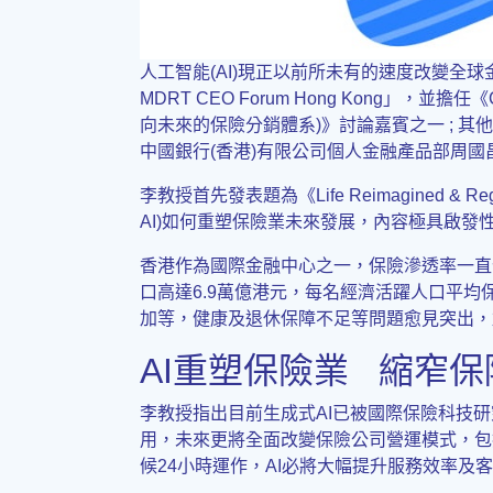
人工智能(AI)現正以前所未有的速度改變全球
MDRT CEO Forum Hong Kong」，並擔任《Closin
向未來的保險分銷體系)》討論嘉賓之一 ; 其他
中國銀行(香港)有限公司個人金融產品部周國
李教授首先發表題為《Life Reimagined 
AI)如何重塑保險業未來發展，內容極具啟發
香港作為國際金融中心之一，保險滲透率一直位居世界前
口高達6.9萬億港元，每名經濟活躍人口平均
加等，健康及退休保障不足等問題愈見突出，
AI重塑保險業 縮窄
李教授指出目前生成式AI已被國際保險科技研
用，未來更將全面改變保險公司營運模式，包
候24小時運作，AI必將大幅提升服務效率及