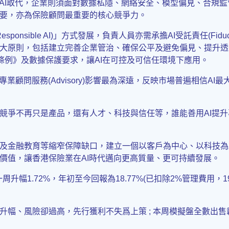
AI取代，企業則須面對數據私隱、網絡安全、模型偏見、合規監管
要，亦為保險顧問最重要的核心競爭力。
nsible AI)」方式發展，負責人員亦需承擔AI受託責任(Fiduci
大原則，包括建立完善企業管治、確保公平及避免偏見、提升透
條例》及數據保護要求，讓AI在可控及可信任環境下應用。
業顧問服務(Advisory)影響最為深遠，反映市場普遍相信A
競爭不再只是產品，還有人才、科技與信任等，誰能善用AI提
及金融教育等縮窄保障缺口，建立一個以客戶為中心、以科技為
價值，讓香港保險業在AI時代邁向更高質量、更可持續發展。
升幅1.72%，年初至今回報為18.77%(已扣除2%管理費用，1
升幅、風險卻過高，先行獲利不失爲上策 ; 本周模擬盤全數出