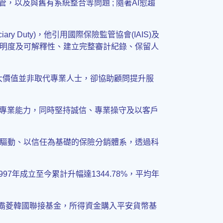
，以及與舊有系統整合等問題 ; 隨著AI愈趨
ary Duty)，他引用國際保險監管協會(IAIS)及
明度及可解釋性、建立完整審計紀錄、保留人
I最大價值並非取代專業人士，卻協助顧問提升服
升專業能力，同時堅持誠信、專業操守及以客戶
驅動、以信任為基礎的保險分銷體系，透過科
997年成立至今累計升幅達1344.78%，平均年
售霸菱韓國聯接基金，所得資金購入平安貨幣基