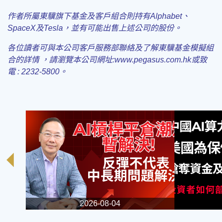
作者所屬東驥旗下基金及客戶組合
則持有
Alphabet
、
SpaceX
及
Tesla
，並有可能出售上述公司的股份。
各位讀者可與本公司客戶服務部聯絡及了解東驥基金模擬組
合的詳情 ，請瀏覽本公司
網址:www.pegasus.com.hk或致
電 : 2232-5800。
2026-08-04