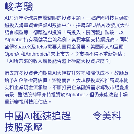
峻考驗
AI乃近年全球最閃爍耀眼的投資主題，一眾跨國科技巨頭紛
紛投入海量資金建設AI數據中心、採購GPU晶片及發展大型
語言模型等，卻踏進AI投資「高投入、慢回報」階段，以
Alphabet持有穩健現金流為例，其資本開支持續提高，同時
盛傳SpaceX及Telsa需要大量資金發展、美國兩大AI巨頭 –
OpenAI和Anthropic尚未上市等，令市場不得不重新評估 :
「AI所帶來的收入增長能否追上極龐大投資速度 ?」
過去許多投資者均期望AI大幅提升效率和降低成本，故願意
給予AI企業極高估值，短期而言，大規模投資卻推高資本開
支和企業現金流承壓，不斷推高企業融資需求導致市場憂慮
前景 ; 雖然股神畢菲特投資於Alphabet，但仍未能改變市場
重新審視科技股估值。
中國AI極速追趕 令美科
技股承壓