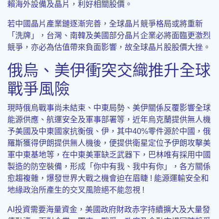
賴海外設備及晶片，利好相關股價。
若中國晶片產業鏈逐漸完善，全球晶片競爭格局或將重新
「洗牌」，台灣、南韓及美國部分晶片企業必將面臨更激烈
競爭，亦必為估值帶來負面影響，故全球晶片股股價大挫。
俄烏、美伊衝突交織推升全球
戰爭風險
現時俄烏戰事尚未結束、中東局勢、美伊關係反覆影響全球
能源供應、航運安全及軍事部署等，近年烏克蘭提供無人機
予美國及中東國家抗衡俄、伊，其中40%零件源於中國，俄
羅斯獲得伊朗提供無人機後，便提供衛星定位予伊朗攻擊美
軍中東基地等，在中東美軍缺乏武器下，巴林唯有採用中國
製造的防空裝備，形成「你中有我、我中有你」，各方關係
愈趨複雜，爆發世界大戰之機會迫在眉睫 ! 能源運輸安全和
地緣政治所產生的交叉風險絕不能忽視 !
AI投資需要海量資金，美國政府財政赤字持續擴大及大量發