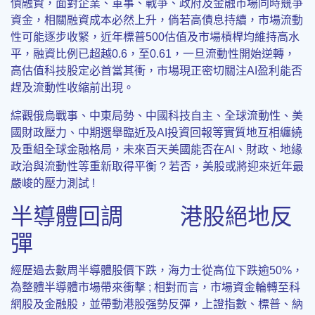
債融資，面對企業、軍事、戰爭、政府及金融市場同時競爭
資金，相關融資成本必然上升，倘若高債息持續，市場流動
性可能逐步收緊，近年標普500估值及市場槓桿均維持高水
平，融資比例已超越0.6，至0.61，一旦流動性開始逆轉，
高估值科技股定必首當其衝，市場現正密切關注AI盈利能否
趕及流動性收縮前出現。
綜觀俄烏戰事、中東局勢、中國科技自主、全球流動性、美
國財政壓力、中期選舉臨近及AI投資回報等實質地互相纏繞
及重組全球金融格局，未來百天美國能否在AI、財政、地緣
政治與流動性等重新取得平衡 ? 若否，美股或將迎來近年最
嚴峻的壓力測試 !
半導體回調 港股絕地反
彈
經歷過去數周半導體股價下跌，海力士從高位下跌逾50%，
為整體半導體市場帶來衝擊 ; 相對而言，市場資金輪轉至科
網股及金融股，並帶動港股强勢反彈，上證指數、標普、納