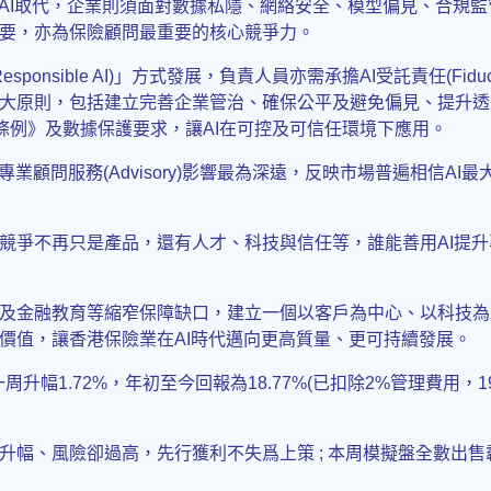
AI取代，企業則須面對數據私隱、網絡安全、模型偏見、合規監管
要，亦為保險顧問最重要的核心競爭力。
nsible AI)」方式發展，負責人員亦需承擔AI受託責任(Fiduci
大原則，包括建立完善企業管治、確保公平及避免偏見、提升透
條例》及數據保護要求，讓AI在可控及可信任環境下應用。
業顧問服務(Advisory)影響最為深遠，反映市場普遍相信A
競爭不再只是產品，還有人才、科技與信任等，誰能善用AI提
及金融教育等縮窄保障缺口，建立一個以客戶為中心、以科技為
價值，讓香港保險業在AI時代邁向更高質量、更可持續發展。
升幅1.72%，年初至今回報為18.77%(已扣除2%管理費用，1
升幅、風險卻過高，先行獲利不失爲上策 ; 本周模擬盤全數出