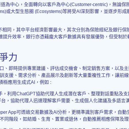
全面轉向以客戶為中心(Customer-centric)，無論保險代理人(
atforms)或大型生態圈 (Ecosystems)等將受AI深刻影響，並
度並不相同，其中平台經濟影響最大，其次分別為保險經紀及銀行
I迅速提升效率，銀行亦憑藉龐大客戶數據具有發展優勢，但受制
競爭力
缺口、即時提供專業建議、評估成交機會、制定銷售方案，以及主
訓支援、需求分析、產品展示及創新等大量重複性工作，讓前線
極應用生成式AI，例如 :
碼助手，利用ChatGPT協助代理人生成潛在客戶、整理對話重點及
援平台，協助代理人迅速理解客戶需要、生成個人化建議及多語言
uper App可透過交易數據及AI分析，更精準識別客戶需求，
不同階段，如結婚、生育、置業或退休，自動推薦相應保障及理