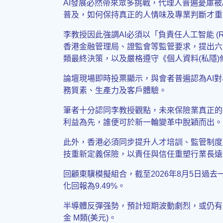
AI發展必然帶來眾多挑戰，代理人普遍憂慮被
普及，如何保持真正的人情味及專業判斷才重
李教授因此強調AI必須以「負責任人工智能 (Respo
香港金融管理局、證監會等監管要求，提出六
類最終決策，以及嚴格遵守《個人資料(私隱)
論壇現場即時投票顯示，與會者普遍認為AI對專
務質素、生產力及客戶體驗。
筆者十分認同李教授觀點，未來保險業真正的
利益為先，誰便可於新一輪變革中脫穎而出。
此外，香港必須同步提升人才培訓、監管制度
技重新定義保險，以責任與信任重塑行業長遠
回顧東驥模擬組合，截至2026年8月5日過去一周
化回報為9.49%。
半導體反彈强勢，預計短期波動劇烈，或仍有
金 M類(美元)。