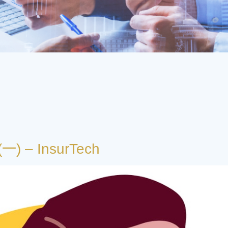
– InsurTech