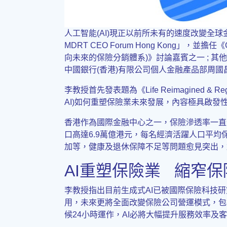
人工智能(AI)現正以前所未有的速度改變全球
MDRT CEO Forum Hong Kong」，並擔任《Closin
向未來的保險分銷體系)》討論嘉賓之一 ; 其他
中國銀行(香港)有限公司個人金融產品部周國
李教授首先發表題為《Life Reimagined 
AI)如何重塑保險業未來發展，內容極具啟發
香港作為國際金融中心之一，保險滲透率一直位居世界前
口高達6.9萬億港元，每名經濟活躍人口平均
加等，健康及退休保障不足等問題愈見突出，
AI重塑保險業 縮窄
李教授指出目前生成式AI已被國際保險科技研
用，未來更將全面改變保險公司營運模式，包
候24小時運作，AI必將大幅提升服務效率及