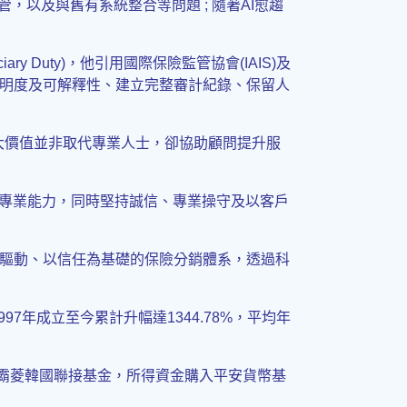
，以及與舊有系統整合等問題 ; 隨著AI愈趨
ary Duty)，他引用國際保險監管協會(IAIS)及
明度及可解釋性、建立完整審計紀錄、保留人
I最大價值並非取代專業人士，卻協助顧問提升服
升專業能力，同時堅持誠信、專業操守及以客戶
驅動、以信任為基礎的保險分銷體系，透過科
997年成立至今累計升幅達1344.78%，平均年
售霸菱韓國聯接基金，所得資金購入平安貨幣基