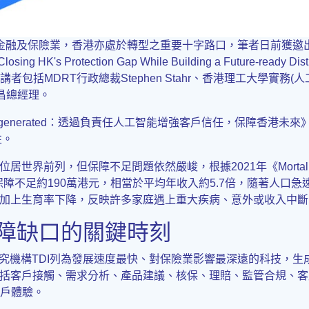
金融及保險業，香港亦處於轉型之重要十字路口，筆者日前獲邀出席
g HK's Protection Gap While Building a Future-ready
講者包括MDRT行政總裁Stephen Stahr、香港理工大學實務
昌總經理。
& Regenerated：透過負責任人工智能增強客戶信任，保障香港未來
性。
列，但保障不足問題依然嚴峻，根據2021年《Mortality Prot
保障不足約190萬港元，相當於平均年收入約5.7倍，隨著人口
加上生育率下降，反映許多家庭遇上重大疾病、意外或收入中斷
保障缺口的關鍵時刻
究機構TDI列為發展速度最快、對保險業影響最深遠的科技，生
括客戶接觸、需求分析、產品建議、核保、理賠、監管合規、客
客戶體驗。