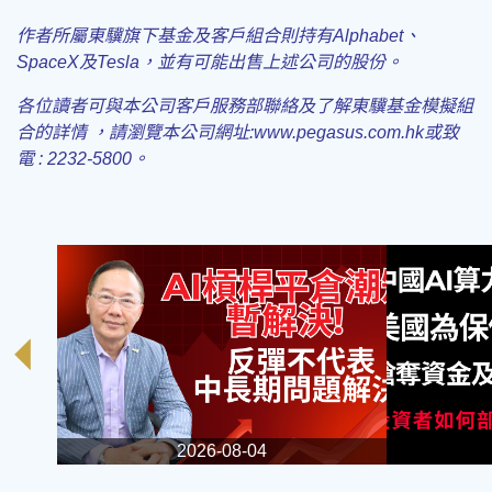
作者所屬東驥旗下基金及客戶組合
則持有
Alphabet
、
SpaceX
及
Tesla
，並有可能出售上述公司的股份。
各位讀者可與本公司客戶服務部聯絡及了解東驥基金模擬組
合的詳情 ，請瀏覽本公司
網址:www.pegasus.com.hk或致
電 : 2232-5800。
2026-08-04