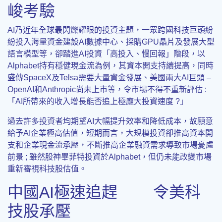
峻考驗
AI乃近年全球最閃爍耀眼的投資主題，一眾跨國科技巨頭紛
紛投入海量資金建設AI數據中心、採購GPU晶片及發展大型
語言模型等，卻踏進AI投資「高投入、慢回報」階段，以
Alphabet持有穩健現金流為例，其資本開支持續提高，同時
盛傳SpaceX及Telsa需要大量資金發展、美國兩大AI巨頭 –
OpenAI和Anthropic尚未上市等，令市場不得不重新評估 :
「AI所帶來的收入增長能否追上極龐大投資速度 ?」
過去許多投資者均期望AI大幅提升效率和降低成本，故願意
給予AI企業極高估值，短期而言，大規模投資卻推高資本開
支和企業現金流承壓，不斷推高企業融資需求導致市場憂慮
前景 ; 雖然股神畢菲特投資於Alphabet，但仍未能改變市場
重新審視科技股估值。
中國AI極速追趕 令美科
技股承壓