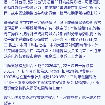
指、日韓台等指數則從7月初至29日均錄得跌幅，可惜港股
獨領風騷似乎後繼乏力，市場期待環球股市出現一定程度反
彈，或中國流動性改善帶來資金，繼而推動港股持續上漲。
雖然韓國股市存在一定過熱情況，其下跌速度過急後則通常
出現反彈，半導體股價亦存有下跌空間 ; 本模擬盤僅能於每
周三操作，按周計算或許可以逐步部署部分半導體股份，藉
以爭取半導體股份反彈收益。另一方面，截至7月29日(周
三)爲止，本周「科技七雄」中四大巨頭財報即將發佈，外
加美國聯儲議息在即等風險，對穩健型投資者而言，AI泡沫
或許已經敲響股市喪鐘，現金爲王應爲上上之策。
回顧東驥模擬組合，截至2026年7月22日過去一周跌幅
0.01%，年初至今回報為16.74%(已扣除2%管理費用)，
1997年成立至今累計升幅達1320.35%，平均年化回報為
9.43%。本周模擬盤出售10%平安貨幣基金 M類(美元)，所
得資金全數購入霸菱韓國聯接基金。
聲明 :
作者為香港證監會持牌人士，沒有持有上述所提及的
證券
。