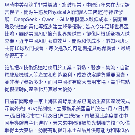
現時中美AI競爭非常熾熱、旗鼓相當，中國近年來在大型語
言模型、開源生態及Physical AI(實體人工智能)等神速發
展，DeepSeek、Qwen、GLM等模型以較低成本、開源策
略及快速商業化等逐步建立競爭優勢 ; 若以今年足球世界盃
比喻，雖然美國AI仍擁有世界級球星，卻像阿根廷全場入球
欠奉，近年中國AI則著重效益、開源和低成本，猶如西班牙
共有10球攻門機會，每次進攻均可能創造具威脅機會，最終
奪得冠軍。
誰能把AI技術迅速地應用於工業、製造、醫療、物流、自動
駕駛及機械人等產業和創造盈利，成為決定勝負重要因素，
並非模型參數多少，而且中國擁有龐大應用市場，競爭焦點
從模型轉向產業化乃其最大優勢。
日前新聞報導一家上海國資背景企業已開始生產國產浸沒式
深紫外光(DUV)光刻機，立即拖累美國晶片股在7月27日(周
一)及日韓股市在7月28日(周二)急挫，市場因此高度關注中
國半導體自主化進程，若未來中國持續於光刻機等核心設備
取得重大突破，勢將有助提升本土AI晶片供應能力和降低依