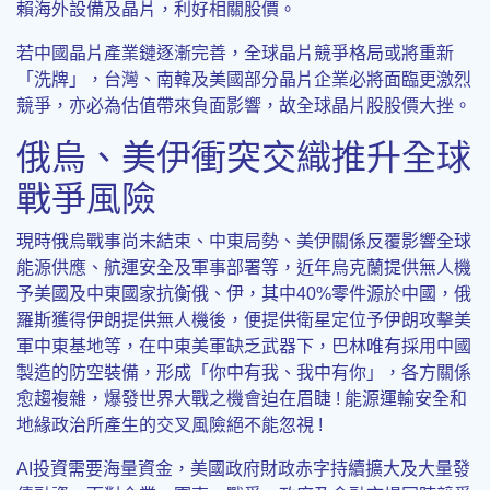
賴海外設備及晶片，利好相關股價。
若中國晶片產業鏈逐漸完善，全球晶片競爭格局或將重新
「洗牌」，台灣、南韓及美國部分晶片企業必將面臨更激烈
競爭，亦必為估值帶來負面影響，故全球晶片股股價大挫。
俄烏、美伊衝突交織推升全球
戰爭風險
現時俄烏戰事尚未結束、中東局勢、美伊關係反覆影響全球
能源供應、航運安全及軍事部署等，近年烏克蘭提供無人機
予美國及中東國家抗衡俄、伊，其中40%零件源於中國，俄
羅斯獲得伊朗提供無人機後，便提供衛星定位予伊朗攻擊美
軍中東基地等，在中東美軍缺乏武器下，巴林唯有採用中國
製造的防空裝備，形成「你中有我、我中有你」，各方關係
愈趨複雜，爆發世界大戰之機會迫在眉睫 ! 能源運輸安全和
地緣政治所產生的交叉風險絕不能忽視 !
AI投資需要海量資金，美國政府財政赤字持續擴大及大量發