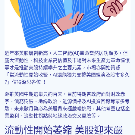
近年來美股屢創新高，人工智能(AI)革命當然居功頗多，但
龐大流動性、科技企業高估值及市場對未來生產力革命憧憬
等才是推動美股持續攀升之主要元素，市場亦開始質疑 :
「當流動性開始收緊，AI還能獨力支撐美國經濟及股市多久
?」值得深思各位 ！
距離美國中期選舉只約百天，目前特朗普政府面對財政赤
字、債務膨脹、地緣政治、能源價格及AI投資回報等眾多考
驗，未來數月勢必為美股帶來極嚴峻挑戰，其他考量包括企
業盈利、流動性拐點與地緣政治交叉風險等。
流動性開始萎縮 美股迎來嚴