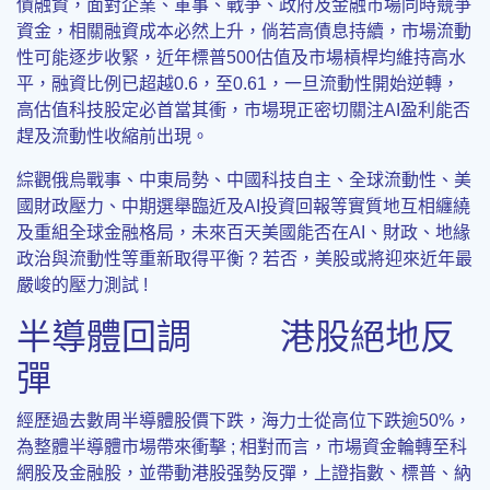
債融資，面對企業、軍事、戰爭、政府及金融市場同時競爭
資金，相關融資成本必然上升，倘若高債息持續，市場流動
性可能逐步收緊，近年標普500估值及市場槓桿均維持高水
平，融資比例已超越0.6，至0.61，一旦流動性開始逆轉，
高估值科技股定必首當其衝，市場現正密切關注AI盈利能否
趕及流動性收縮前出現。
綜觀俄烏戰事、中東局勢、中國科技自主、全球流動性、美
國財政壓力、中期選舉臨近及AI投資回報等實質地互相纏繞
及重組全球金融格局，未來百天美國能否在AI、財政、地緣
政治與流動性等重新取得平衡 ? 若否，美股或將迎來近年最
嚴峻的壓力測試 !
半導體回調 港股絕地反
彈
經歷過去數周半導體股價下跌，海力士從高位下跌逾50%，
為整體半導體市場帶來衝擊 ; 相對而言，市場資金輪轉至科
網股及金融股，並帶動港股强勢反彈，上證指數、標普、納