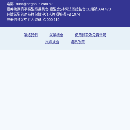
電郵 : fund@pegasus.com.hk
證券及期貨事務監察委員會(證監會)持牌法團證監會CE編號 AAI 473
保險業監管局持牌保險中介人牌照號碼 FB 1074
註冊強積金中介人號碼 IC 000 119
聯絡我們
就業機會
使用條款及免責聲明
風險披露
隱私政策