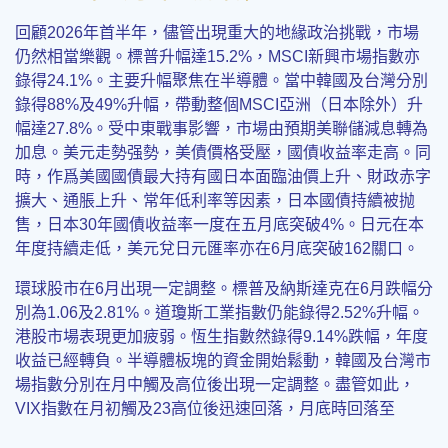
回顧2026年首半年，儘管出現重大的地緣政治挑戰，市場
仍然相當樂觀。標普升幅達15.2%，MSCI新興市場指數亦
錄得24.1%。主要升幅聚焦在半導體。當中韓國及台灣分別
錄得88%及49%升幅，帶動整個MSCI亞洲（日本除外）升
幅達27.8%。受中東戰事影響，市場由預期美聯儲減息轉為
加息。美元走勢强勢，美債價格受壓，國債收益率走高。同
時，作爲美國國債最大持有國日本面臨油價上升、財政赤字
擴大、通脹上升、常年低利率等因素，日本國債持續被抛
售，日本30年國債收益率一度在五月底突破4%。日元在本
年度持續走低，美元兌日元匯率亦在6月底突破162關口。
環球股市在6月出現一定調整。標普及納斯達克在6月跌幅分
別為1.06及2.81%。道瓊斯工業指數仍能錄得2.52%升幅。
港股市場表現更加疲弱。恆生指數然錄得9.14%跌幅，年度
收益已經轉負。半導體板塊的資金開始鬆動，韓國及台灣市
場指數分別在月中觸及高位後出現一定調整。盡管如此，
VIX指數在月初觸及23高位後迅速回落，月底時回落至
16.45。市場并沒有因爲一定程度的調整而出現明顯的恐慌